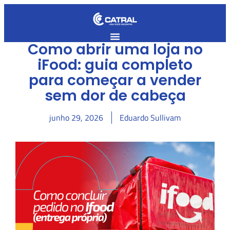
Como abrir uma loja no
iFood: guia completo
para começar a vender
sem dor de cabeça
junho 29, 2026
Eduardo Sullivam